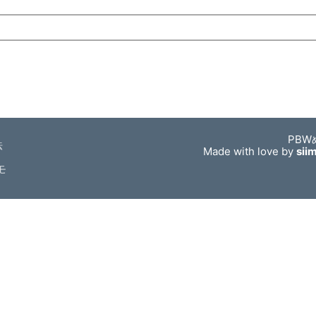
PBW
法
Made with love by
sii
モ