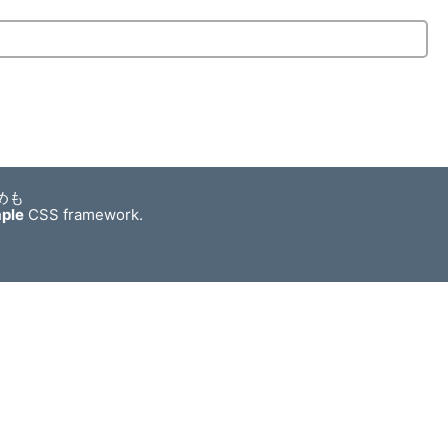
めも
mple
CSS framework.