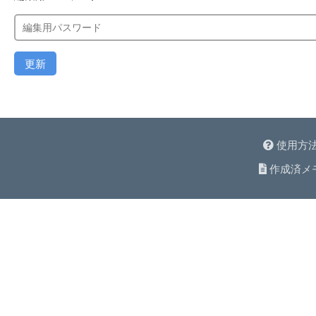
更新
使用方
作成済メ