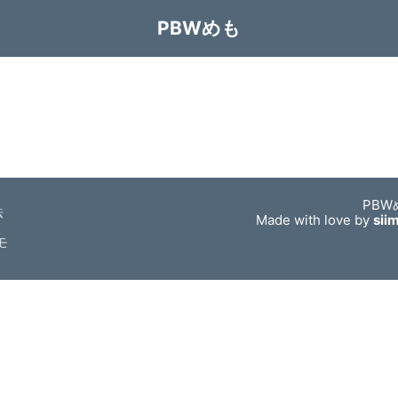
PBWめも
PBW
法
Made with love by
sii
モ