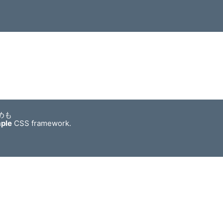
めも
mple
CSS framework.