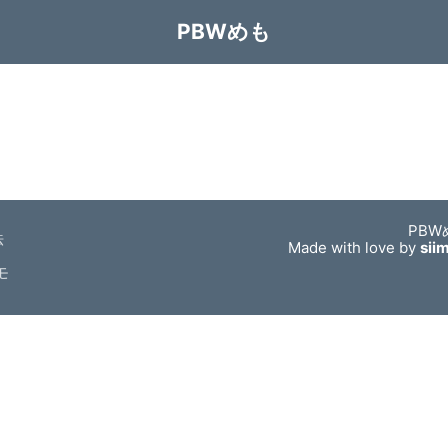
PBWめも
PBW
法
Made with love by
sii
モ