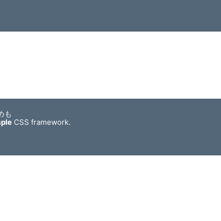
めも
mple
CSS framework.