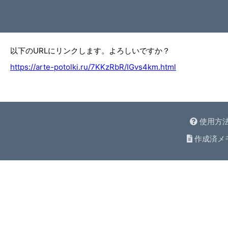
以下のURLにリンクします。よろしいですか？
https://arte-potolki.ru/7KKzRbR/IGvs4km.html
使用方
作成済メ