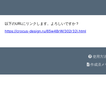
以下のURLにリンクします。よろしいですか？
https://crocus-design.ru/65w4BrW/302r32j.html
使用方
作成済メ