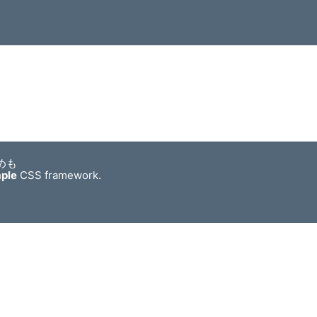
めも
mple
CSS framework.