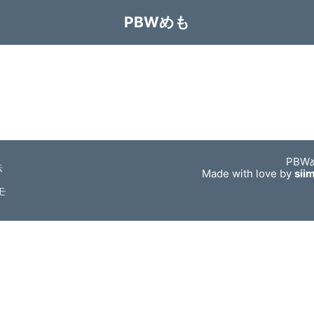
PBWめも
PBW
法
Made with love by
sii
モ