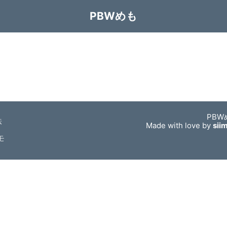
PBWめも
PBW
法
Made with love by
sii
モ