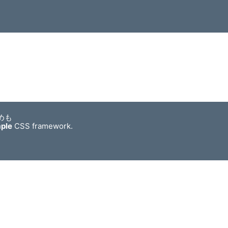
めも
mple
CSS framework.