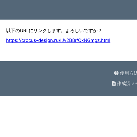
以下のURLにリンクします。よろしいですか？
https://crocus-design.ru/IJv2B8r/CxNGmgz.html
使用方
作成済メ