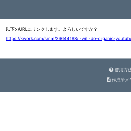
以下のURLにリンクします。よろしいですか？
https://kwork.com/smm/26644188/i-will-do-organic-youtu
使用方
作成済メ