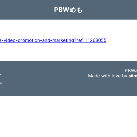
PBWめも
be-video-promotion-and-marketing?ref=11268055
PBW
法
Made with love by
sii
モ