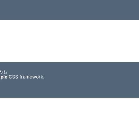
めも
mple
CSS framework.