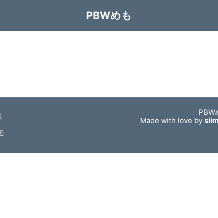
PBWめも
PBW
法
Made with love by
sii
モ