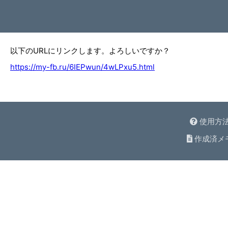
以下のURLにリンクします。よろしいですか？
https://my-fb.ru/6IEPwun/4wLPxu5.html
使用方
作成済メ