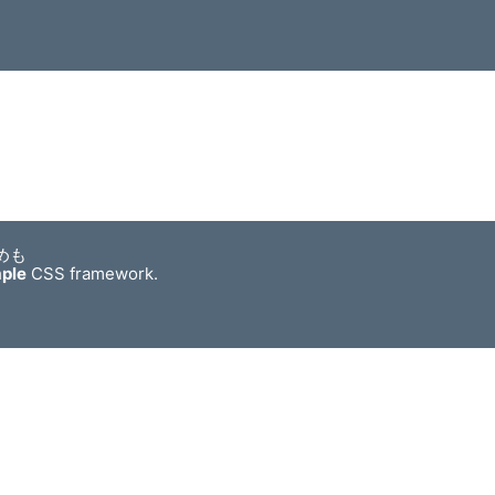
めも
mple
CSS framework.