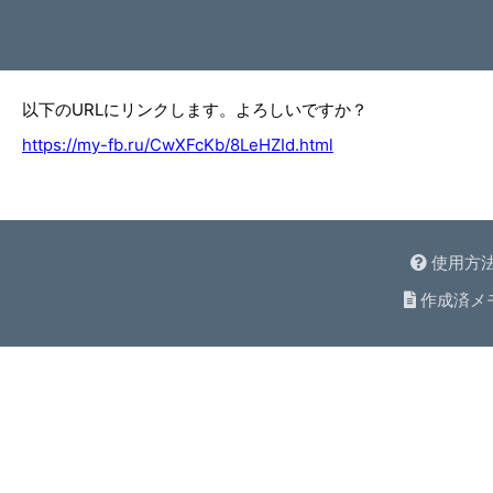
以下のURLにリンクします。よろしいですか？
https://my-fb.ru/CwXFcKb/8LeHZId.html
使用方
作成済メ