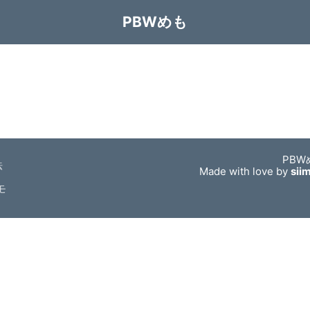
PBWめも
PBW
法
Made with love by
sii
モ