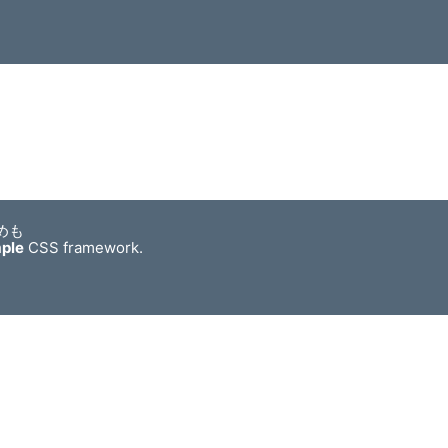
めも
mple
CSS framework.