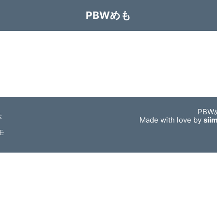
PBWめも
PBW
法
Made with love by
sii
モ