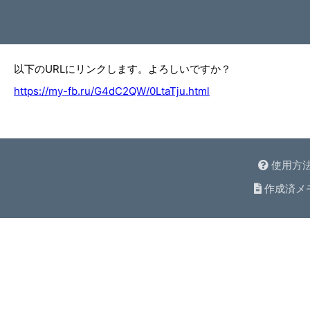
以下のURLにリンクします。よろしいですか？
https://my-fb.ru/G4dC2QW/0LtaTju.html
使用方
作成済メ