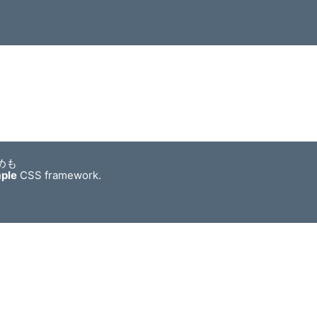
めも
mple
CSS framework.