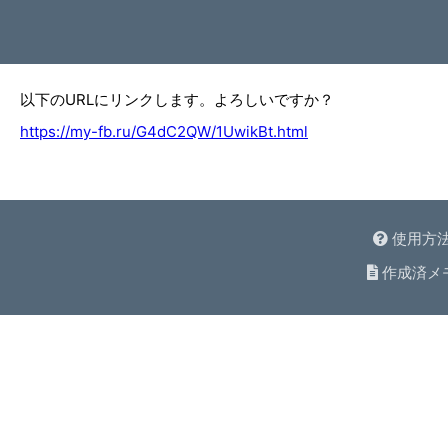
以下のURLにリンクします。よろしいですか？
https://my-fb.ru/G4dC2QW/1UwikBt.html
使用方
作成済メ