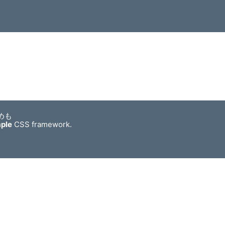
めも
mple
CSS framework.