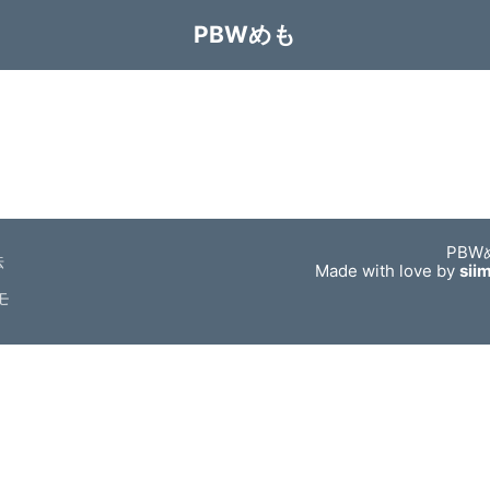
PBWめも
PBW
法
Made with love by
sii
モ