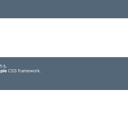
めも
mple
CSS framework.