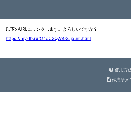
以下のURLにリンクします。よろしいですか？
https://my-fb.ru/G4dC2QW/92Jjxum.html
使用方
作成済メ