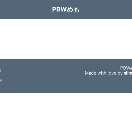
PBWめも
PBW
法
Made with love by
sii
モ