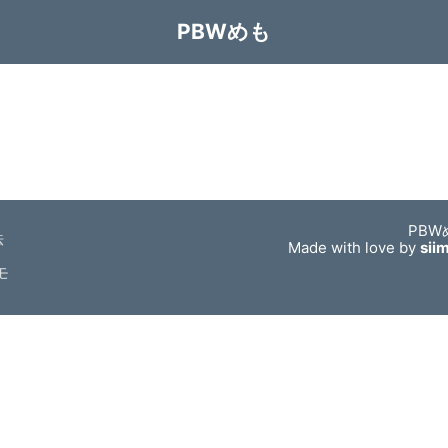
PBWめも
PBW
法
Made with love by
sii
モ