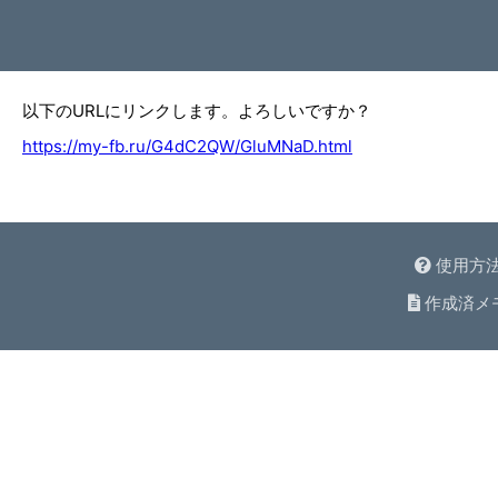
以下のURLにリンクします。よろしいですか？
https://my-fb.ru/G4dC2QW/GluMNaD.html
使用方
作成済メ