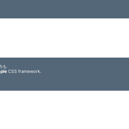
めも
mple
CSS framework.