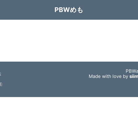
PBWめも
PBW
法
Made with love by
sii
モ