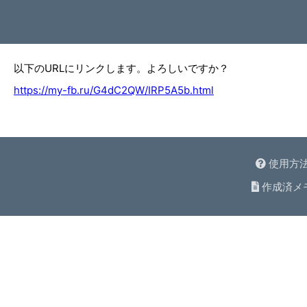
以下のURLにリンクします。よろしいですか？
https://my-fb.ru/G4dC2QW/IRP5A5b.html
使用方
作成済メ