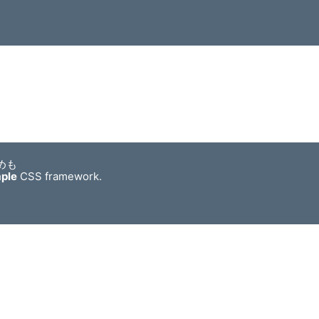
めも
mple
CSS framework.