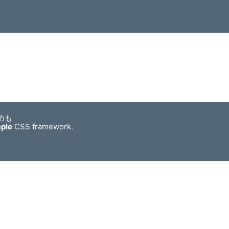
めも
mple
CSS framework.