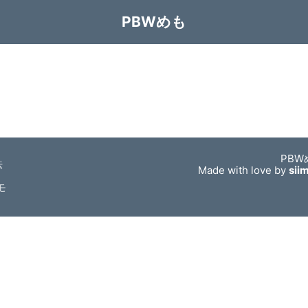
PBWめも
PBW
法
Made with love by
sii
モ