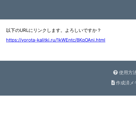
以下のURLにリンクします。よろしいですか？
https://vorota-kalitki.ru/1kWEntc/8KqOAni.html
使用方
作成済メ