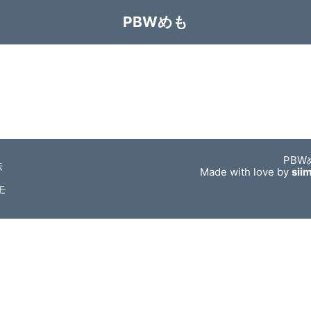
PBWめも
PBW
法
Made with love by
sii
モ