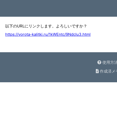
以下のURLにリンクします。よろしいですか？
https://vorota-kalitki.ru/1kWEntc/9Ndclu3.html
使用方
作成済メ