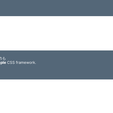
めも
mple
CSS framework.