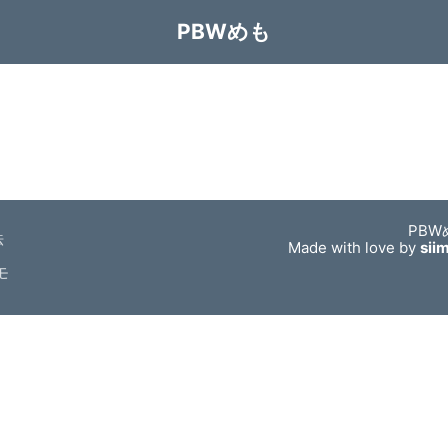
PBWめも
PBW
法
Made with love by
sii
モ