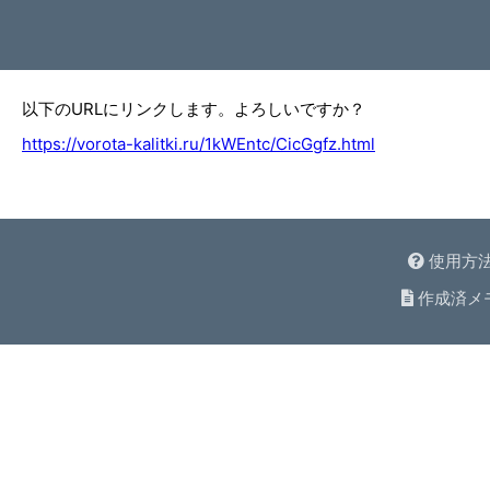
以下のURLにリンクします。よろしいですか？
https://vorota-kalitki.ru/1kWEntc/CicGgfz.html
使用方
作成済メ