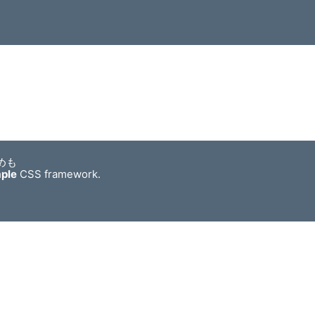
めも
mple
CSS framework.