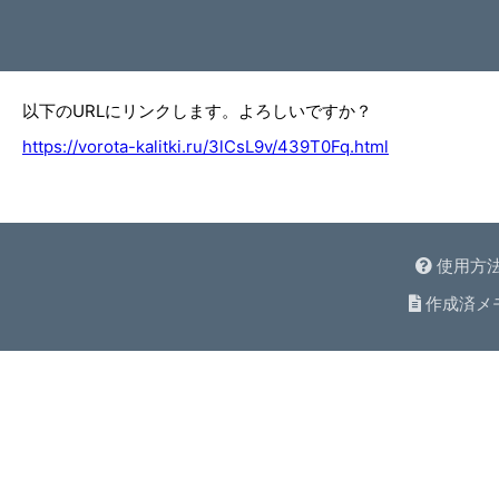
以下のURLにリンクします。よろしいですか？
https://vorota-kalitki.ru/3lCsL9v/439T0Fq.html
使用方
作成済メ