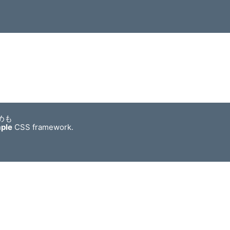
めも
mple
CSS framework.