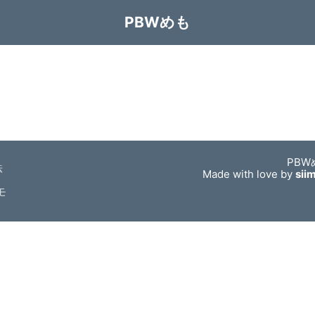
PBWめも
PBW
法
Made with love by
sii
モ