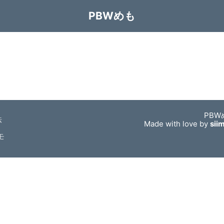
PBWめも
PBW
法
Made with love by
sii
モ