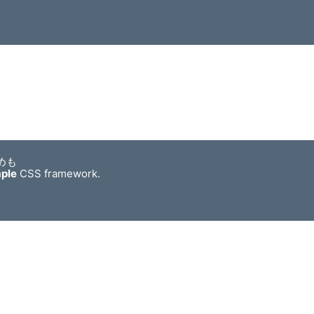
めも
mple
CSS framework.