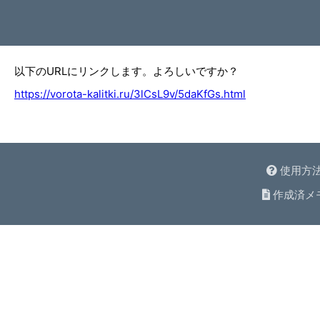
以下のURLにリンクします。よろしいですか？
https://vorota-kalitki.ru/3lCsL9v/5daKfGs.html
使用方
作成済メ