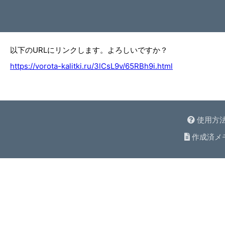
以下のURLにリンクします。よろしいですか？
https://vorota-kalitki.ru/3lCsL9v/65RBh9i.html
使用方
作成済メ