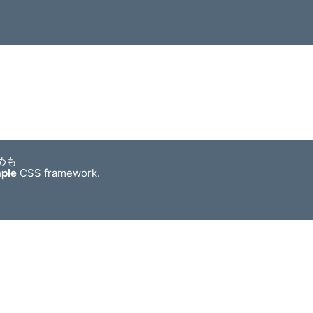
めも
mple
CSS framework.