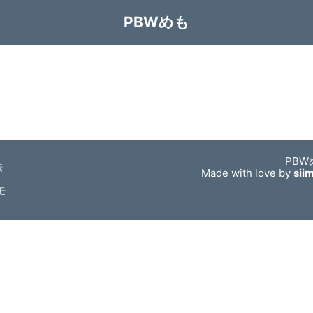
PBWめも
PBW
法
Made with love by
sii
モ