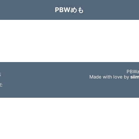
PBWめも
PBW
法
Made with love by
sii
モ