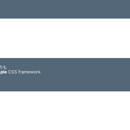
めも
mple
CSS framework.