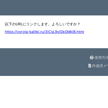
以下のURLにリンクします。よろしいですか？
https://vorota-kalitki.ru/3lCsL9v/GkGMkjB.html
使用方
作成済メ