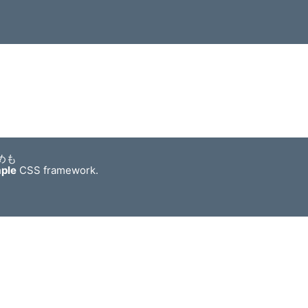
めも
mple
CSS framework.