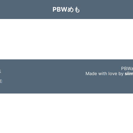
PBWめも
PBW
法
Made with love by
sii
モ