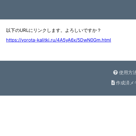
以下のURLにリンクします。よろしいですか？
https://vorota-kalitki.ru/4A5yA6x/5DwN0Gm.html
使用方
作成済メ