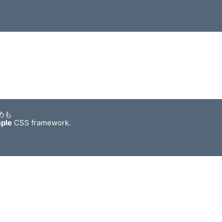
めも
mple
CSS framework.