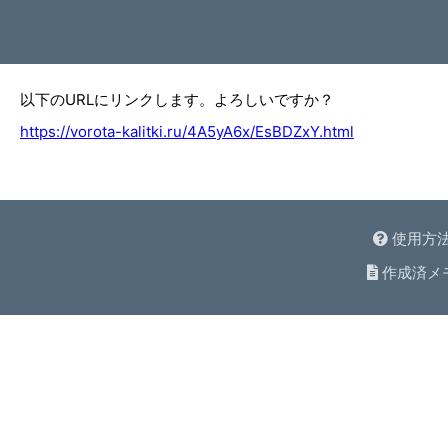
以下のURLにリンクします。よろしいですか？
https://vorota-kalitki.ru/4A5yA6x/EsBDZxY.html
使用方
作成済メ