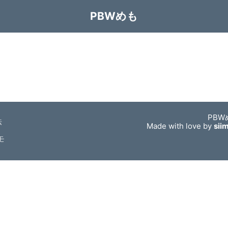
PBWめも
PBW
法
Made with love by
sii
モ