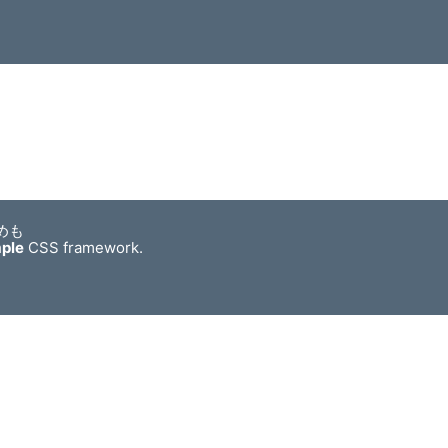
めも
mple
CSS framework.