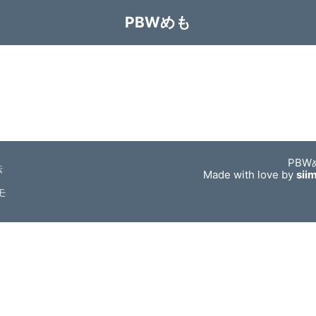
PBWめも
PBW
法
Made with love by
sii
モ