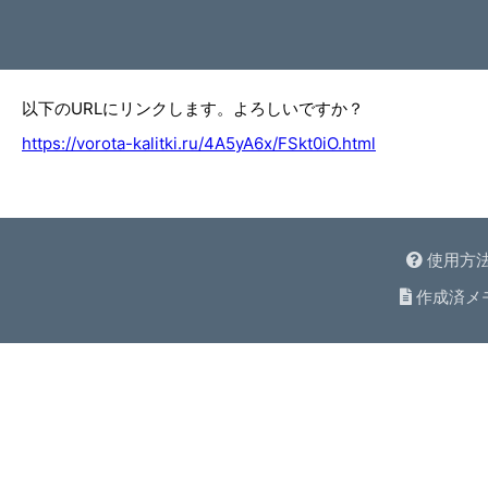
以下のURLにリンクします。よろしいですか？
https://vorota-kalitki.ru/4A5yA6x/FSkt0iO.html
使用方
作成済メ