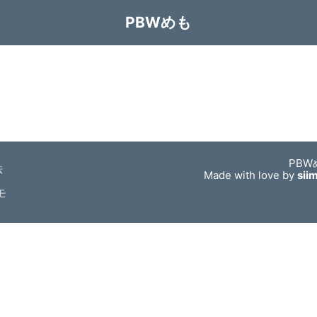
PBWめも
PBW
法
Made with love by
sii
モ