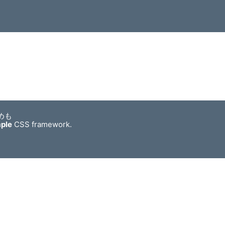
めも
mple
CSS framework.