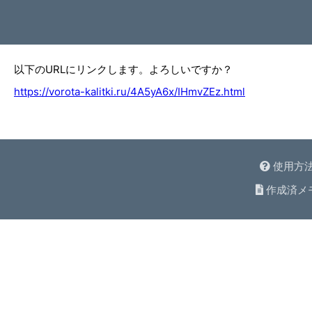
以下のURLにリンクします。よろしいですか？
https://vorota-kalitki.ru/4A5yA6x/IHmvZEz.html
使用方
作成済メ