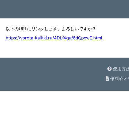
以下のURLにリンクします。よろしいですか？
https://vorota-kalitki.ru/4DLf4gu/6dQpxwE.html
使用方
作成済メ