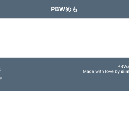
PBWめも
PBW
法
Made with love by
sii
モ