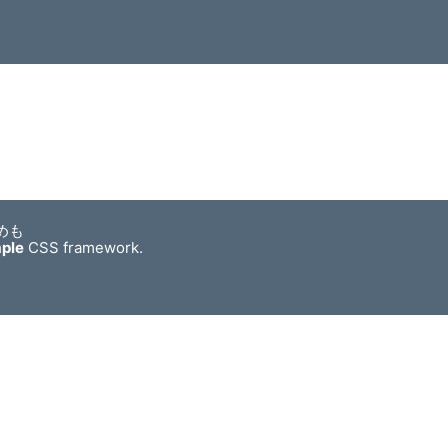
めも
mple
CSS framework.