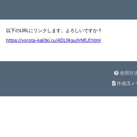
以下のURLにリンクします。よろしいですか？
https://vorota-kalitki.ru/4DLf4gu/IrNfiJf.html
使用方
作成済メ