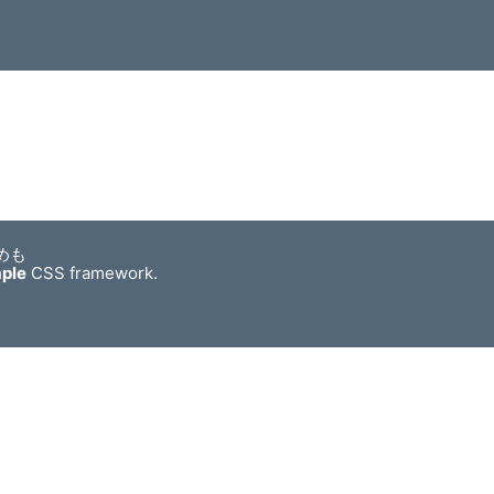
めも
mple
CSS framework.