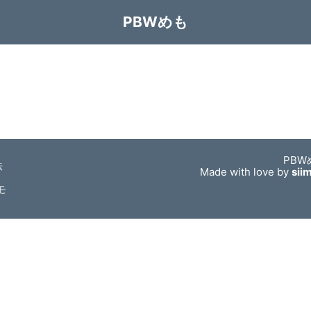
PBWめも
PBW
法
Made with love by
sii
モ