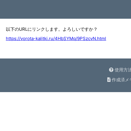
以下のURLにリンクします。よろしいですか？
https://vorota-kalitki.ru/4HbSYMq/9PSzcvN.html
使用方
作成済メ