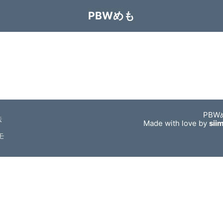
PBWめも
PBW
法
Made with love by
sii
モ