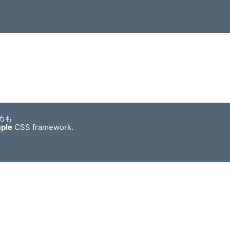
めも
mple
CSS framework.