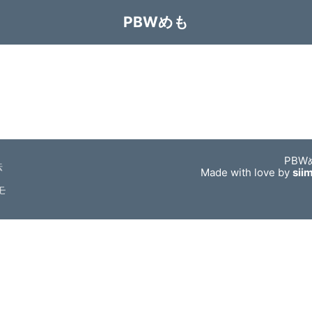
PBWめも
PBW
法
Made with love by
sii
モ