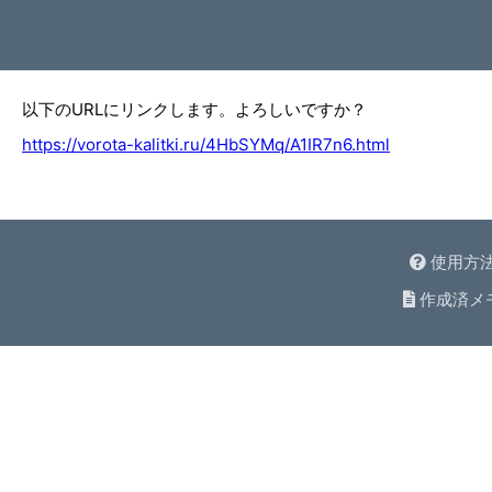
以下のURLにリンクします。よろしいですか？
https://vorota-kalitki.ru/4HbSYMq/A1IR7n6.html
使用方
作成済メ