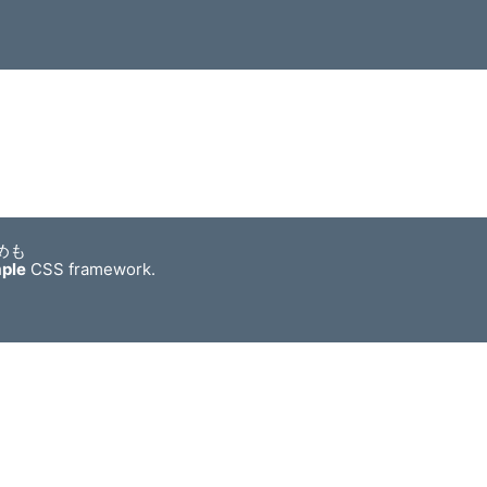
めも
mple
CSS framework.