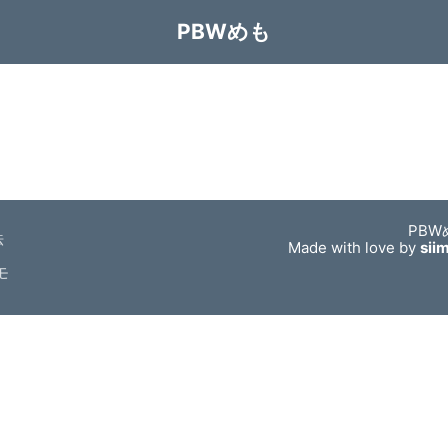
PBWめも
PBW
法
Made with love by
sii
モ