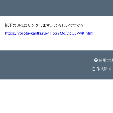
以下のURLにリンクします。よろしいですか？
https://vorota-kalitki.ru/4HbSYMq/DdQJPwK.html
使用方
作成済メ