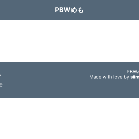
PBWめも
PBW
法
Made with love by
sii
モ