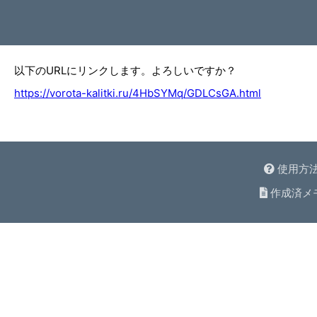
以下のURLにリンクします。よろしいですか？
https://vorota-kalitki.ru/4HbSYMq/GDLCsGA.html
使用方
作成済メ