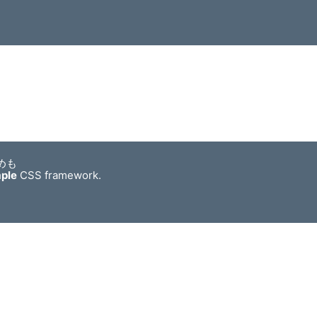
めも
mple
CSS framework.