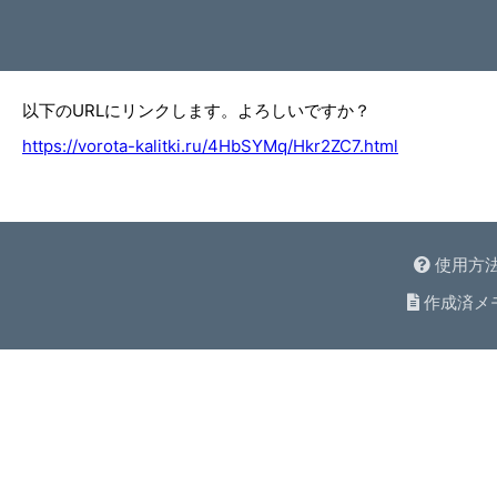
以下のURLにリンクします。よろしいですか？
https://vorota-kalitki.ru/4HbSYMq/Hkr2ZC7.html
使用方
作成済メ