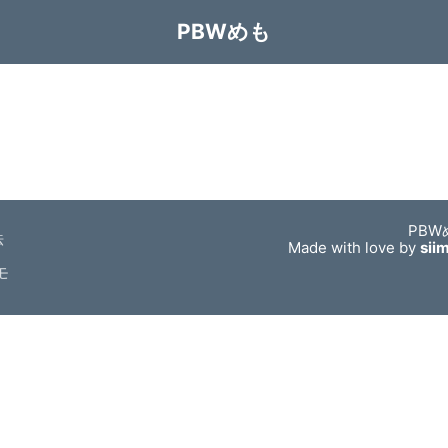
PBWめも
PBW
法
Made with love by
sii
モ