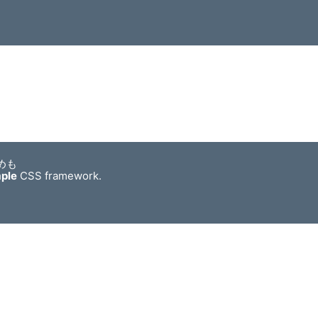
めも
mple
CSS framework.