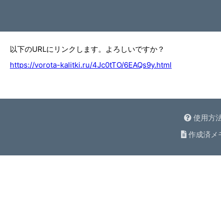
以下のURLにリンクします。よろしいですか？
https://vorota-kalitki.ru/4Jc0tTO/6EAQs9y.html
使用方
作成済メ