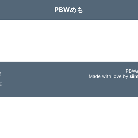
PBWめも
PBW
法
Made with love by
sii
モ