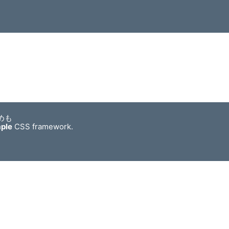
めも
mple
CSS framework.