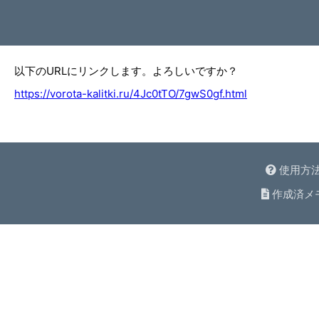
以下のURLにリンクします。よろしいですか？
https://vorota-kalitki.ru/4Jc0tTO/7gwS0gf.html
使用方
作成済メ