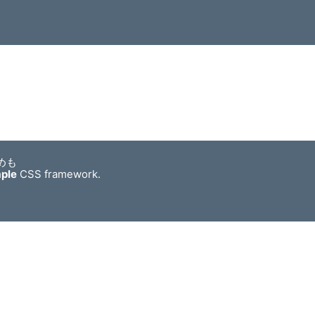
めも
mple
CSS framework.