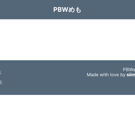
PBWめも
PBW
法
Made with love by
sii
モ