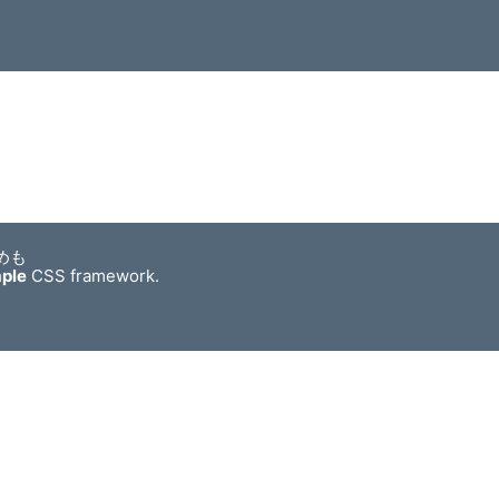
めも
mple
CSS framework.