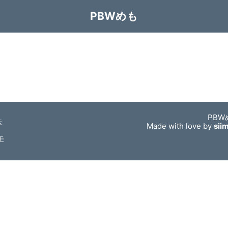
PBWめも
PBW
法
Made with love by
sii
モ