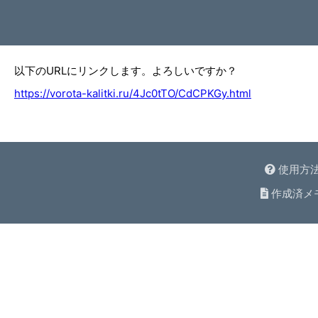
以下のURLにリンクします。よろしいですか？
https://vorota-kalitki.ru/4Jc0tTO/CdCPKGy.html
使用方
作成済メ