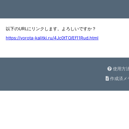
以下のURLにリンクします。よろしいですか？
https://vorota-kalitki.ru/4Jc0tTO/Ef11Rud.html
使用方
作成済メ