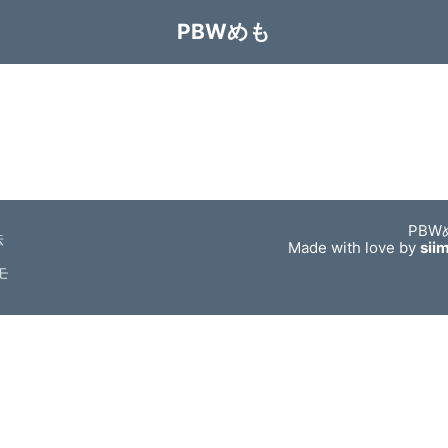
PBWめも
PBW
法
Made with love by
sii
モ