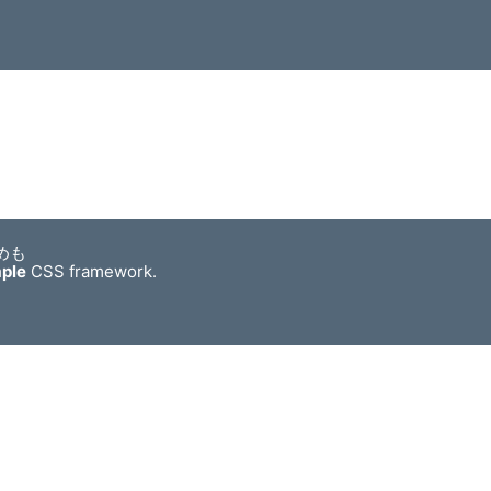
めも
mple
CSS framework.