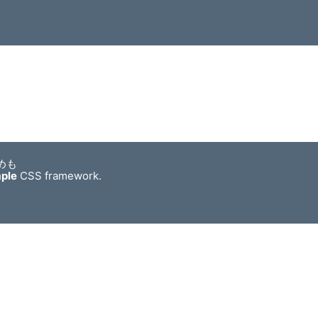
めも
mple
CSS framework.