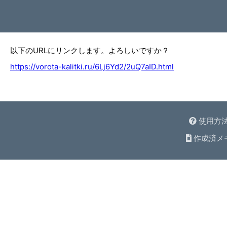
以下のURLにリンクします。よろしいですか？
https://vorota-kalitki.ru/6Lj6Yd2/2uQ7aID.html
使用方
作成済メ