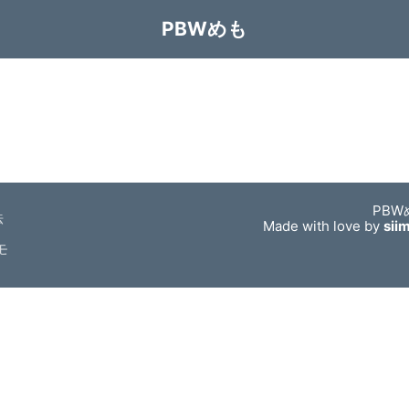
PBWめも
PBW
法
Made with love by
sii
モ