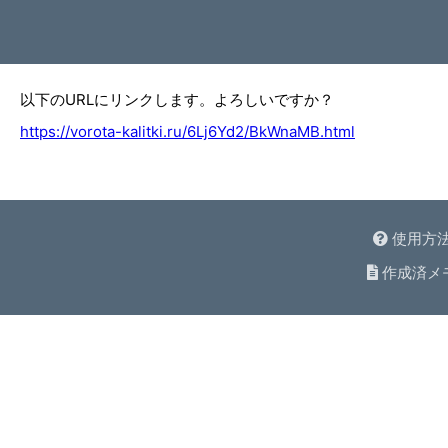
以下のURLにリンクします。よろしいですか？
https://vorota-kalitki.ru/6Lj6Yd2/BkWnaMB.html
使用方
作成済メ