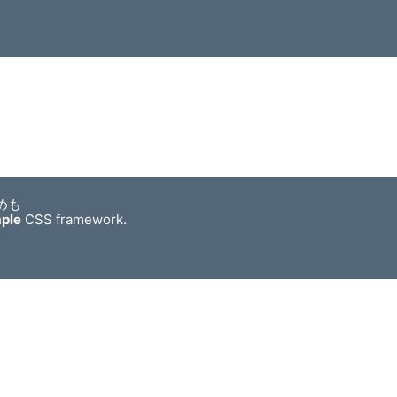
めも
mple
CSS framework.