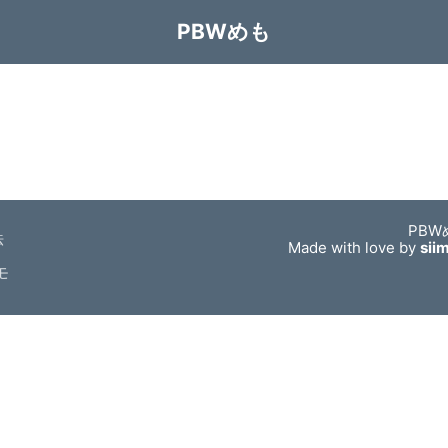
PBWめも
PBW
法
Made with love by
sii
モ