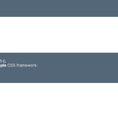
めも
mple
CSS framework.