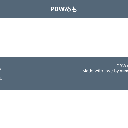
PBWめも
PBW
法
Made with love by
sii
モ