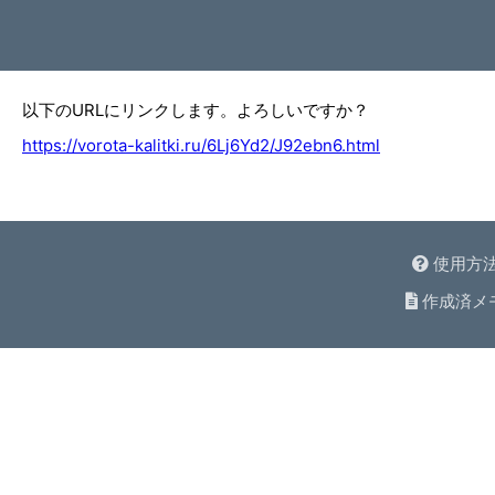
以下のURLにリンクします。よろしいですか？
https://vorota-kalitki.ru/6Lj6Yd2/J92ebn6.html
使用方
作成済メ