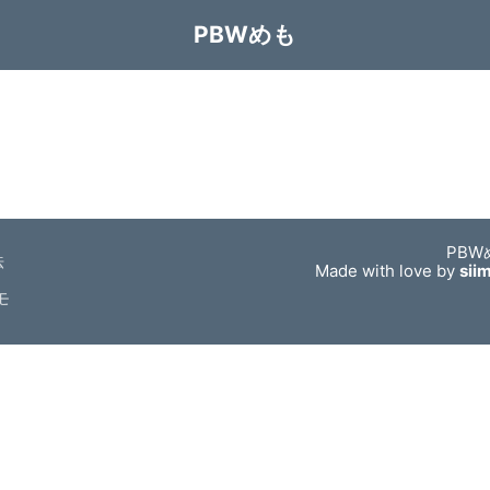
PBWめも
PBW
法
Made with love by
sii
モ