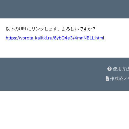
以下のURLにリンクします。よろしいですか？
https://vorota-kalitki.ru/6ybQ4e3/4mnNBLL.html
使用方
作成済メ