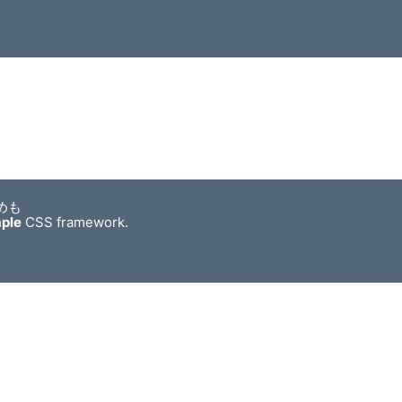
めも
mple
CSS framework.