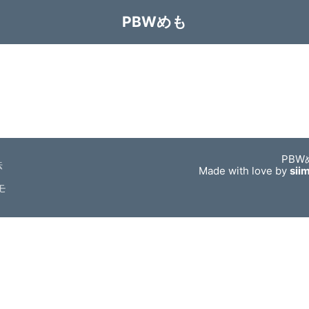
PBWめも
PBW
法
Made with love by
sii
モ