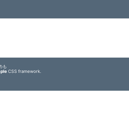
めも
mple
CSS framework.