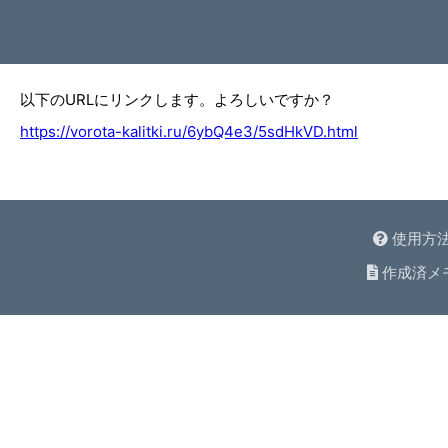
以下のURLにリンクします。よろしいですか？
https://vorota-kalitki.ru/6ybQ4e3/5sdHkVD.html
使用方
作成済メ