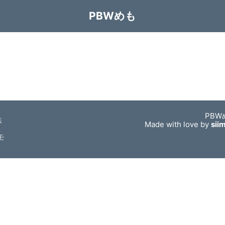
PBWめも
PBW
法
Made with love by
sii
モ