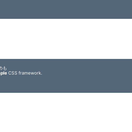
めも
mple
CSS framework.