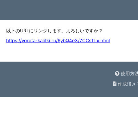
以下のURLにリンクします。よろしいですか？
https://vorota-kalitki.ru/6ybQ4e3/7CCsTLx.html
使用方
作成済メ