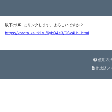
以下のURLにリンクします。よろしいですか？
https://vorota-kalitki.ru/6ybQ4e3/CSy4LhJ.html
使用方
作成済メ