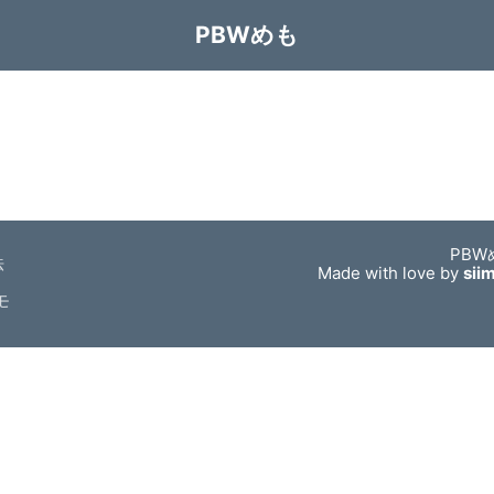
PBWめも
PBW
法
Made with love by
sii
モ