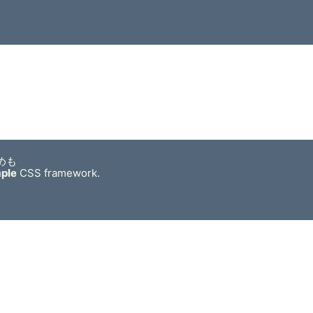
めも
mple
CSS framework.