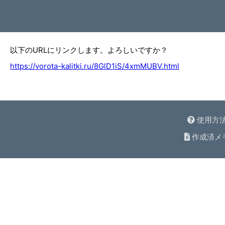
以下のURLにリンクします。よろしいですか？
https://vorota-kalitki.ru/8GlD1iS/4xmMUBV.html
使用方
作成済メ