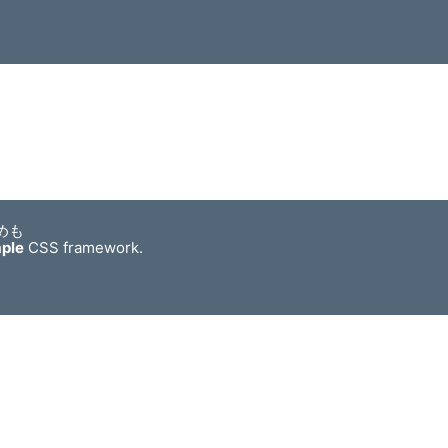
めも
mple
CSS framework.