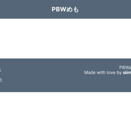
PBWめも
PBW
法
Made with love by
sii
モ