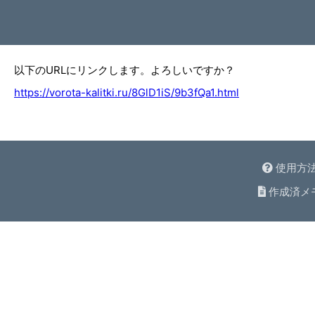
以下のURLにリンクします。よろしいですか？
https://vorota-kalitki.ru/8GlD1iS/9b3fQa1.html
使用方
作成済メ