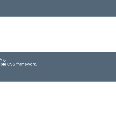
めも
mple
CSS framework.