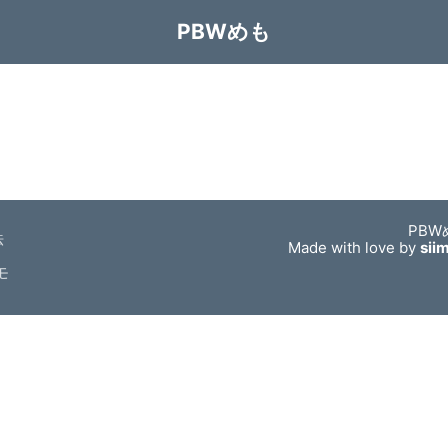
PBWめも
PBW
法
Made with love by
sii
モ