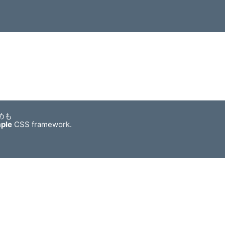
めも
mple
CSS framework.