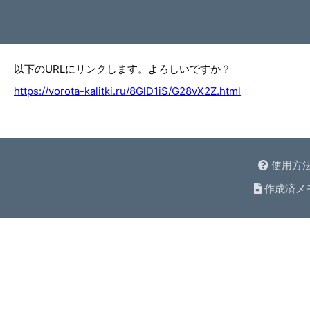
以下のURLにリンクします。よろしいですか？
https://vorota-kalitki.ru/8GlD1iS/G28vX2Z.html
使用方
作成済メ