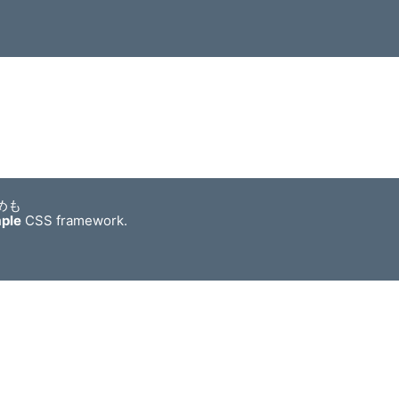
めも
mple
CSS framework.