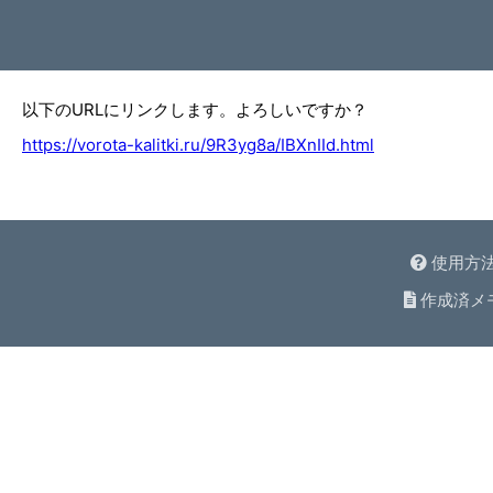
以下のURLにリンクします。よろしいですか？
https://vorota-kalitki.ru/9R3yg8a/IBXnIId.html
使用方
作成済メ