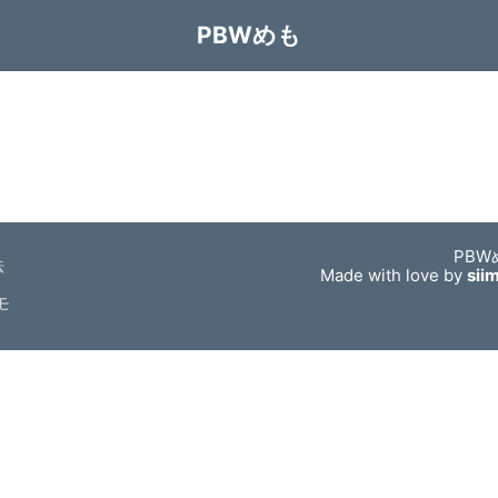
PBWめも
PBW
法
Made with love by
sii
モ