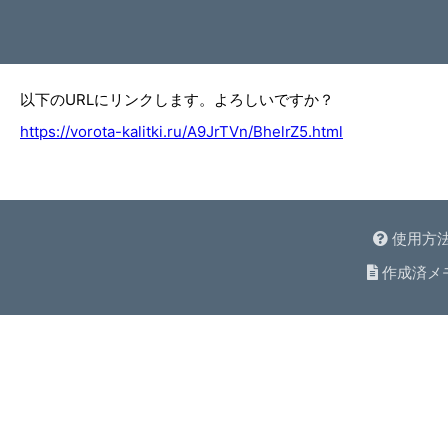
以下のURLにリンクします。よろしいですか？
https://vorota-kalitki.ru/A9JrTVn/BhelrZ5.html
使用方
作成済メ