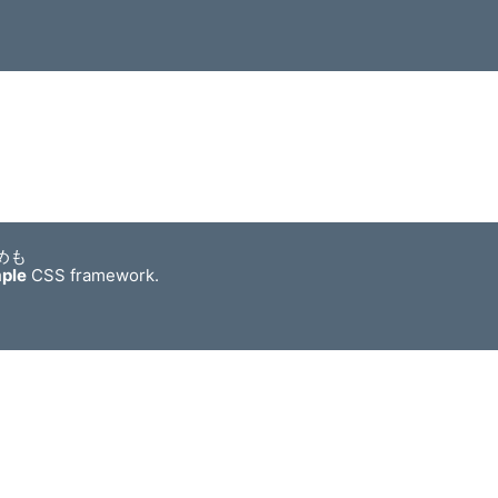
めも
mple
CSS framework.