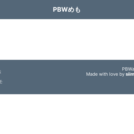
PBWめも
PBW
法
Made with love by
sii
モ