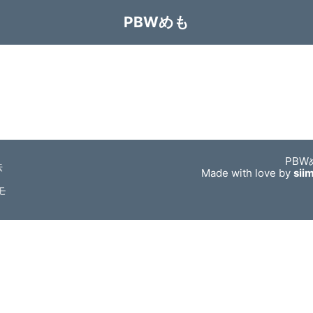
PBWめも
PBW
法
Made with love by
sii
モ