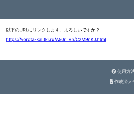
以下のURLにリンクします。よろしいですか？
https://vorota-kalitki.ru/A9JrTVn/CzM9nKJ.html
使用方
作成済メ