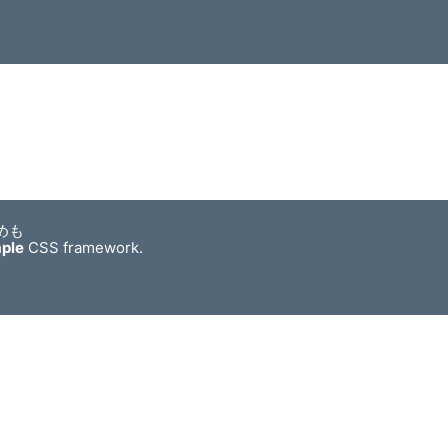
めも
mple
CSS framework.