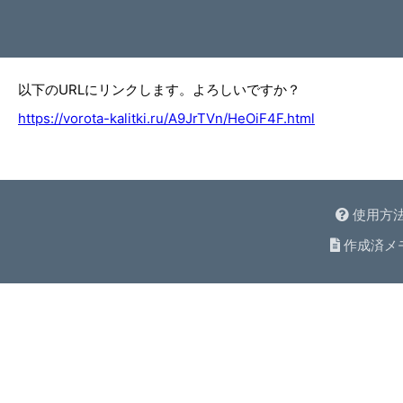
以下のURLにリンクします。よろしいですか？
https://vorota-kalitki.ru/A9JrTVn/HeOiF4F.html
使用方
作成済メ