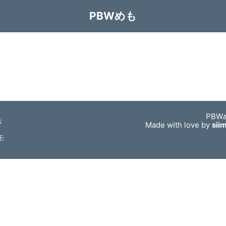
PBWめも
PBW
法
Made with love by
sii
モ