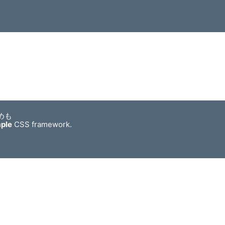
めも
mple
CSS framework.