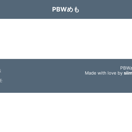
PBWめも
PBW
法
Made with love by
sii
モ