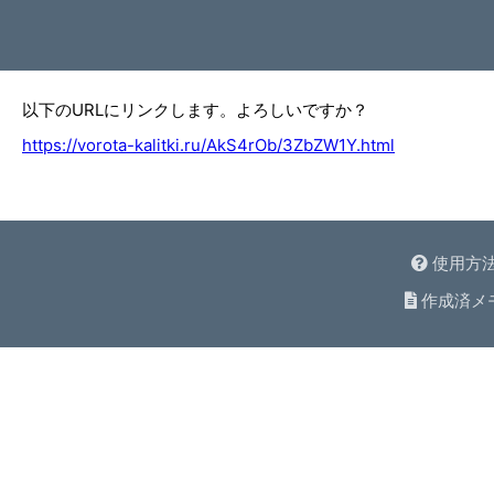
以下のURLにリンクします。よろしいですか？
https://vorota-kalitki.ru/AkS4rOb/3ZbZW1Y.html
使用方
作成済メ